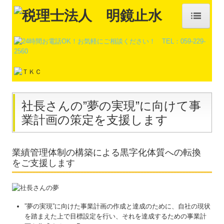
HOME
お知らせ
事務所紹介
社長さんの”夢の実現”に向けて事
経営理念
業計画の策定を支援します
交通案内
業務案内
業績管理体制の構築による黒字化体質への転換
をご支援します
インボイス、電子帳簿保存法、クラウド
税理士試験
”夢の実現”に向けた事業計画の作成と達成のために、自社の現状
行政書士
を踏まえた上で目標設定を行い、それを達成するための事業計