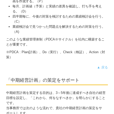
画を作成する。（P）
相続税対策
毎月、計画値（予算）と実績の差異を確認し、打ち手を考え
る。（D）
金融機関対策
四半期毎に、今後の対策を検討するための業績検討会を行う。
（C）
業績検討会で見つかった問題点を解決するための対策を行う。
セミナー案内
（A)
設立記念トークショー
このような業績管理体制（PDCA※サイクル）を社内に構築するこ
とが重要です。
料金について
※PDCA : Plan(計画）、Do（実行）、Check（検証）、Action（対
策）
弊事務所の相談事例
▲ 戻る
事務所ブログ
「中期経営計画」の策定をサポート
事務所通信
リンク集
中期経営計画を策定する目的は、3～5年後に達成すべき自社の経営
目標を設定し、「これから、何をなすべきか」を明らかにすること
です。
お問合せ
当事務所では次のような流れで、貴社の中期経営計画の策定をサ
ポートします。