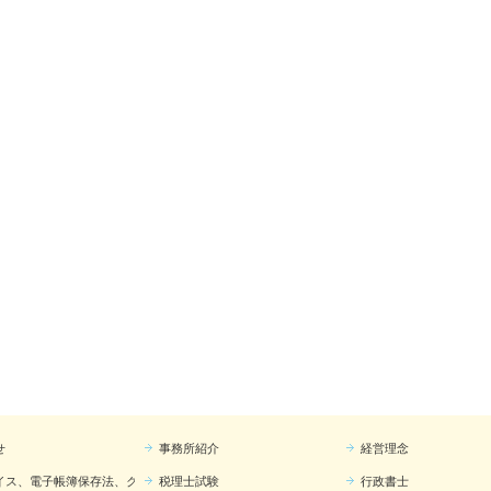
せ
事務所紹介
経営理念
イス、電子帳簿保存法、クラウド
税理士試験
行政書士