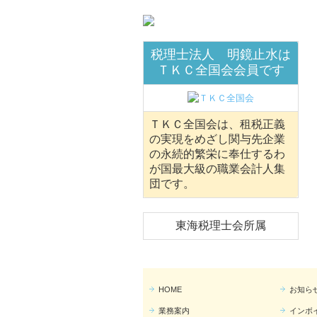
税理士法人 明鏡止水は
ＴＫＣ全国会会員です
ＴＫＣ全国会は、租税正義
の実現をめざし関与先企業
の永続的繁栄に奉仕するわ
が国最大級の職業会計人集
団です。
東海税理士会所属
HOME
お知ら
業務案内
インボ